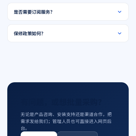
核心数据在设备本地处理，仅必要的远程控制指令通过加
密通道传输。你可随时在设置中关闭云端同步。
是否需要订阅服务？
基础功能永久免费。AI 场景推荐、能耗报告等高级功能需
订阅 Znest Plus，首年免费。
保修政策如何？
提供一年有限保修，可选购延保至三年，并支持 7 天无理
由退换。
有问题，或想批量采购？
无论是产品咨询、安装支持还是渠道合作，把
需求发给我们；管理人员也可直接进入网页后
台。