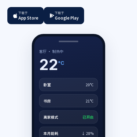
下载于
下载于
App Store
Google Play
客厅 · 制热中
22
°C
卧室
20°C
书房
21°C
离家模式
已开启
本月能耗
↓ 28%