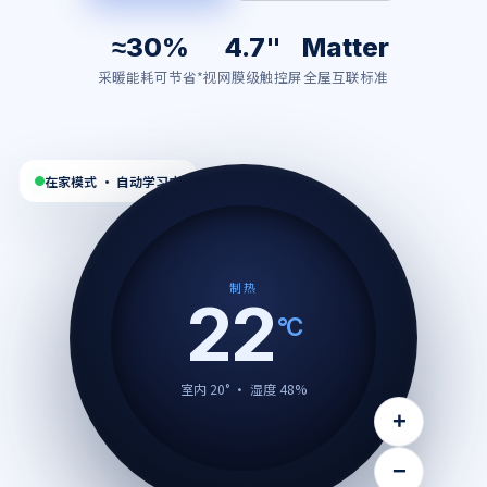
≈30%
4.7"
Matter
采暖能耗可节省*
视网膜级触控屏
全屋互联标准
在家模式 · 自动学习中
制热
22
°C
室内 20° · 湿度 48%
+
−